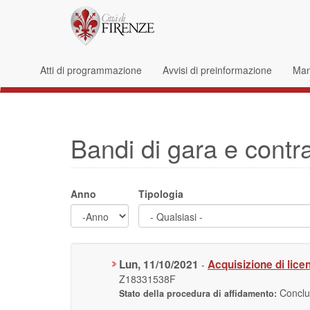
Salta al contenuto principale
Form di ricerca
Atti di programmazione
Avvisi di preinformazione
Mani
Bandi di gara e contra
Anno
Tipologia
Anno
Anno
Lun, 11/10/2021
Acquisizione di lice
-
Z18331538F
Concl
Stato della procedura di affidamento: