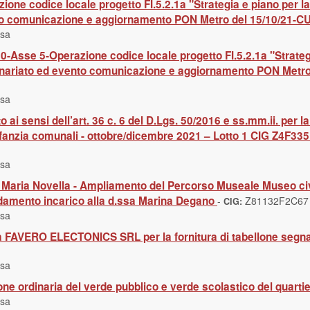
ne codice locale progetto FI.5.2.1a "Strategia e piano per
nto comunicazione e aggiornamento PON Metro del 15/10/21
usa
-Asse 5-Operazione codice locale progetto FI.5.2.1a "Strate
tenariato ed evento comunicazione e aggiornamento PON Met
usa
 ai sensi dell’art. 36 c. 6 del D.Lgs. 50/2016 e ss.mm.ii. per la 
l’infanzia comunali - ottobre/dicembre 2021 – Lotto 1 CIG Z4F3
usa
aria Novella - Ampliamento del Percorso Museale Museo civico - 
damento incarico alla d.ssa Marina Degano
-
Z81132F2C67
CIG:
usa
 a FAVERO ELECTONICS SRL per la fornitura di tabellone segna
usa
ne ordinaria del verde pubblico e verde scolastico del quarti
usa