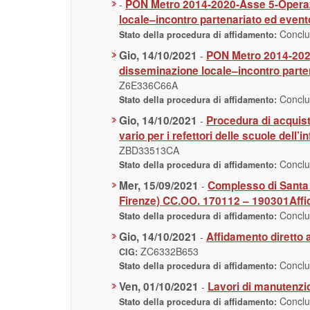
PON Metro 2014-2020-Asse 5-Operazio
-
locale–incontro partenariato ed eve
Concl
Stato della procedura di affidamento:
Gio, 14/10/2021
PON Metro 2014-2020
-
disseminazione locale–incontro par
Z6E336C66A
Concl
Stato della procedura di affidamento:
Gio, 14/10/2021
Procedura di acquisto
-
vario per i refettori delle scuole del
ZBD33513CA
Concl
Stato della procedura di affidamento:
Mer, 15/09/2021
Complesso di Santa M
-
Firenze) CC.OO. 170112 – 190301Affi
Concl
Stato della procedura di affidamento:
Gio, 14/10/2021
Affidamento diretto
-
ZC6332B653
CIG:
Concl
Stato della procedura di affidamento:
Ven, 01/10/2021
Lavori di manutenzio
-
Concl
Stato della procedura di affidamento: