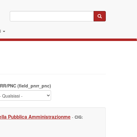
Cerca
li
RR/PNC (field_pnrr_pnc)
o della Pubblica Amministrazionme
-
CIG: