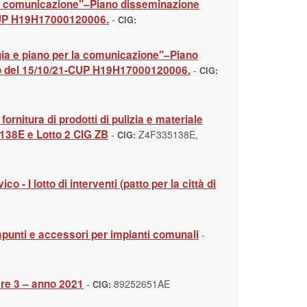
 la comunicazione"–Piano disseminazione
-CUP H19H17000120006.
-
CIG:
gia e piano per la comunicazione"–Piano
ro del 15/10/21-CUP H19H17000120006.
-
CIG:
fornitura di prodotti di pulizia e materiale
35138E e Lotto 2 CIG ZB
-
Z4F335138E,
CIG:
I lotto di interventi (patto per la città di
punti e accessori per impianti comunali
-
ere 3 – anno 2021
-
89252651AE
CIG: