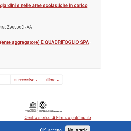
iardini e nelle aree scolastiche in carico
Z96330D7AA
CIG:
nte aggregatore) E QUADRIFOGLIO SPA
-
…
successivo ›
ultima »
Centro storico di Firenze patrimonio
dell'Umanità
OK, accetto
No, grazie