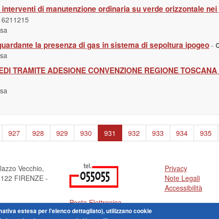
nterventi di manutenzione ordinaria su verde orizzontale nei g
16211215
usa
riguardante la presenza di gas in sistema di sepoltura ipogeo
-
usa
EDI TRAMITE ADESIONE CONVENZIONE REGIONE TOSCANA (e
usa
927
928
929
930
931
932
933
934
935
lazzo Vecchio,
Privacy
50122 FIRENZE -
Note Legali
Accessibilità
Posta Elettronica
ormativa estesa per l'elenco dettagliato), utilizzano cookie
Certificata