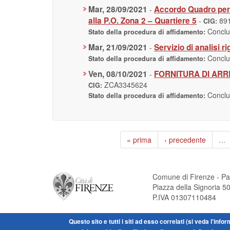
Mar, 28/09/2021
Accordo Quadro per i
-
alla P.O. Zona 2 – Quartiere 5
-
89
CIG:
Concl
Stato della procedura di affidamento:
Mar, 21/09/2021
Servizio di analisi 
-
Concl
Stato della procedura di affidamento:
Ven, 08/10/2021
FORNITURA DI ARR
-
ZCA3345624
CIG:
Concl
Stato della procedura di affidamento:
« prima
‹ precedente
…
Comune di Firenze - Pa
Piazza della Signoria 
P.IVA 01307110484
Questo sito e tutti i siti ad esso correlati (si veda l'inf