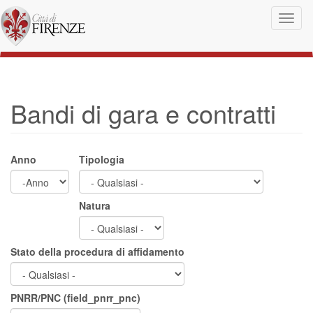
Salta al contenuto principale
Toggl
naviga
Bandi di gara e contratti
Anno
Tipologia
Anno
Anno
Natura
Stato della procedura di affidamento
PNRR/PNC (field_pnrr_pnc)