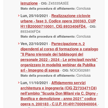
istruzione
-
Z45335A3EE
CIG:
Conclusa
Stato della procedura di affidamento:
Lun, 25/10/2021
Realizzazione ciclovie
-
urbane - fase 3. Codice opera 200363. CUP
H11B20000710001. CIG 8933406FD4.
-
CIG:
8933406FD4
Conclusa
Stato della procedura di affidamento:
Ven, 22/10/2021
Partecipazione n. 2
-
dipendenti al corso di formazione a catalogo
"Il Piano triennale dei fabbisogni del
personale 2022 - 2024 - Le principali novità"
organizzato in modalità webinar da Publika
srl - Impegno di spesa
-
NOCIG02681
CIG:
Conclusa
Stato della procedura di affidamento:
Lun, 11/10/2021
Affidamento servizi
-
architettura e ingegneria (CIG Z2733471C8)
nell'ambito "Scuola Don Milani via C. Digny -
Bonifica e demolizione - anno 2021" codice
opera n. 200183 - C.U.P. H14H17000940004
-