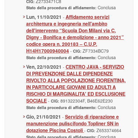
Z2733471C8
CIG:
Conclusa
Stato della procedura di affidamento:
Lun, 11/10/2021
Affidamento servizi
-
architettura e ingegneria nell'ambito
dell'intervento “Scuola Don Milani via C.
Digny - Bonifica e demolizione - anno 2021”
codice opera n. 200183 – C.U.P.
H14H17000940004
-
ZF7334BC79
CIG:
Conclusa
Stato della procedura di affidamento:
Ven, 22/10/2021
CENTRO JAVA - SERVIZIO
-
DI PREVENZIONE DALLE DIPENDENZE
RIVOLTO ALLA POPOLAZIONE FIORENTINA,
IN PARTICOLARE GIOVANI ED ADULTI A
RISCHIO DI MARGINALITA' ED ESCLUSIONE
SOCIALE
-
891322304F, B46E62E230
CIG:
Conclusa
Stato della procedura di affidamento:
Gio, 21/10/2021
Servizio di riparazione e
-
manutenzione puliscifondo Topliner SN in
dotazione Piscina Costoli
-
Z653374664
CIG:
Conclusa
Stato della procedura di affidamento: