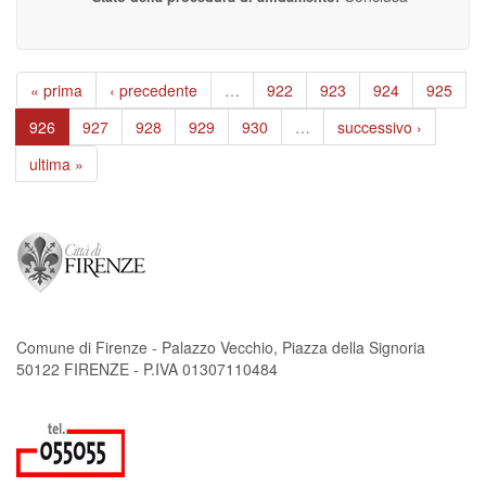
« prima
‹ precedente
…
922
923
924
925
926
927
928
929
930
…
successivo ›
ultima »
Comune di Firenze - Palazzo Vecchio, Piazza della Signoria
50122 FIRENZE - P.IVA 01307110484