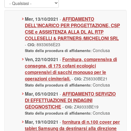
Mer, 13/10/2021
AFFIDAMENTO
-
DELL'INCARICO PER PROGETTAZIONE, CSP
CSE e ASSISTENZA ALLA DL AL RTP
COLLESELLI & PARTNERS /MICHELONI SRL
-
8933656E23
CIG:
Conclusa
Stato della procedura di affidamento:
Ven, 22/10/2021
Fornitura, comprensiva di
-
consegna, di 175 cofani ecologici
comprensivi di sacchi monouso per le
operazioni cimiteriali.
-
Z58330BE21
CIG:
Conclusa
Stato della procedura di affidamento:
Mar, 05/10/2021
AFFIDAMENTO SERVIZIO
-
DI EFFETTUAZIONE DI INDAGINI
GEOGNOSTICHE
-
ZA9333BE19
CIG:
Conclusa
Stato della procedura di affidamento:
Mar, 19/10/2021
fornitura di n.100 cover per
-
tablet Samsung da destinarsi alla direzione