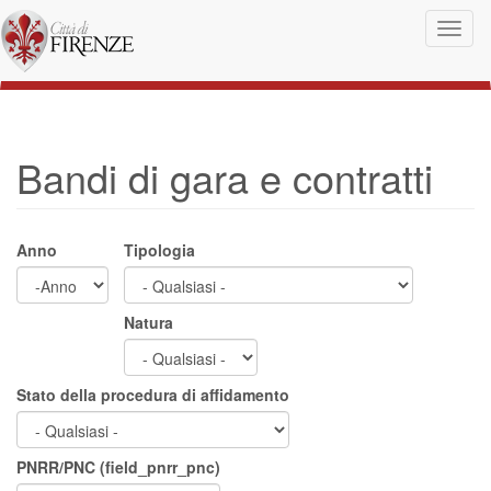
Salta al contenuto principale
Toggl
naviga
Bandi di gara e contratti
Anno
Tipologia
Anno
Anno
Natura
Stato della procedura di affidamento
PNRR/PNC (field_pnrr_pnc)