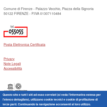
Comune di Firenze - Palazzo Vecchio, Piazza della Signoria
50122 FIRENZE - P.IVA 01307110484
Posta Elettronica Certificata
Privacy
Note Legali
Accessibilità
Questo sito e tutti i siti ad esso correlati (si veda l'informativa estesa per
Centro storico di Firenze patrimonio dell'Umanità
l'elenco dettagliato), utilizzano cookie tecnici e cookie di profilazione di
terze parti. Continuando la navigazione acconsenti al loro utilizzo.