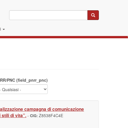
Cerca
li
RR/PNC (field_pnrr_pnc)
o realizzazione campagna di comunicazione
ili di vita”.
-
Z8538F4C4E
CIG: