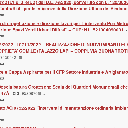
x art.1 c. 2 lett. a) del D.L. 76/2020, convertito con L. 120/2
Contratti.it” per le esigenze della Direzione Ufficio del Sindaco
usa
 di progettazione e direzione lavori per l' intervento Pon Met
cazione Spazi Verdi Urbani Diffusi” – CUP: H11B21004090001.
usa
2022 LT0711/2022 – REALIZZAZIONE DI NUOVI IMPIANTI E
PRIETA’ COM.LE (PALAZZO LAPI – COPPI, VIA BUONARROTI 
9450442F6F
:
usa
ice e Cappa Aspirante per il CFP Settore Industria e Artigianato
usa
escialbatura Grottesche Scala dei Quartieri Monumentali che d
0147A
-
95209708FD
CIG:
usa
o AQ 0752/2022 “Interventi di manutenzione ordinaria imbianc
usa