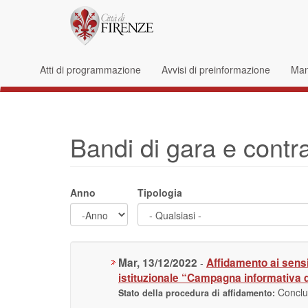
Salta al contenuto principale
Form di ricerca
Atti di programmazione
Avvisi di preinformazione
Mani
Bandi di gara e contra
Anno
Tipologia
Anno
Anno
Mar, 13/12/2022
Affidamento ai sensi
-
istituzionale “Campagna informativa di
Concl
Stato della procedura di affidamento: