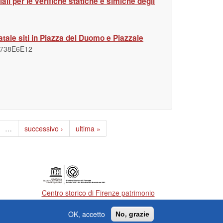
i per le verifiche statiche e simiche degli
Natale siti in Piazza del Duomo e Piazzale
738E6E12
…
successivo ›
ultima »
Centro storico di Firenze patrimonio
dell'Umanità
OK, accetto
No, grazie