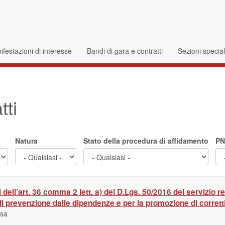
festazioni di interesse
Bandi di gara e contratti
Sezioni specia
tti
Natura
Stato della procedura di affidamento
PN
 dell’art. 36 comma 2 lett. a) del D.Lgs. 50/2016 del servizi
 prevenzione dalle dipendenze e per la promozione di corretti st
usa