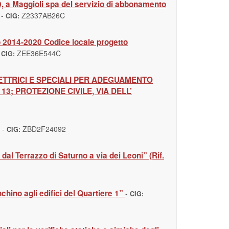
020, a Maggioli spa del servizio di abbonamento
-
Z2337AB26C
CIG:
ro 2014-2020 Codice locale progetto
-
ZEE36E544C
CIG:
LETTRICI E SPECIALI PER ADEGUAMENTO
13; PROTEZIONE CIVILE, VIA DELL’
-
ZBD2F24092
CIG:
al Terrazzo di Saturno a via dei Leoni” (Rif.
hino agli edifici del Quartiere 1”
-
CIG: