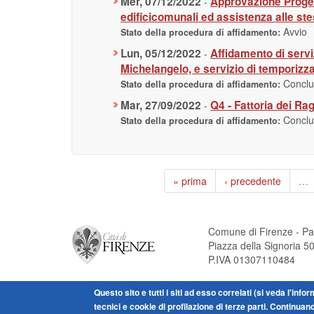
Mer, 07/12/2022
Approvazione Progett
-
edificicomunali ed assistenza alle stes
Avvio
Stato della procedura di affidamento:
Lun, 05/12/2022
Affidamento di serviz
-
Michelangelo, e servizio di temporizz
Concl
Stato della procedura di affidamento:
Mar, 27/09/2022
Q4 - Fattoria dei R
-
Concl
Stato della procedura di affidamento:
« prima
‹ precedente
…
Comune di Firenze - Pa
Piazza della Signoria 
P.IVA 01307110484
Questo sito e tutti i siti ad esso correlati (si veda l'inf
tecnici e cookie di profilazione di terze parti. Continuan