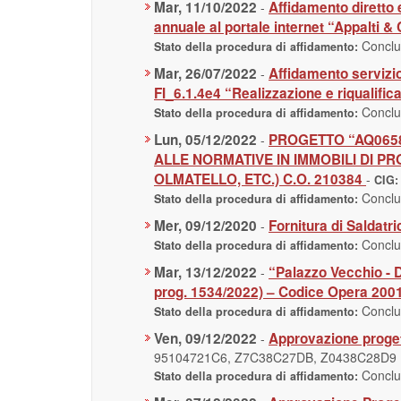
Mar, 11/10/2022
Affidamento diretto e
-
annuale al portale internet “Appalti & 
Concl
Stato della procedura di affidamento:
Mar, 26/07/2022
Affidamento servizio
-
FI_6.1.4e4 “Realizzazione e riqualifi
Concl
Stato della procedura di affidamento:
Lun, 05/12/2022
PROGETTO “AQ0658/
-
ALLE NORMATIVE IN IMMOBILI DI PRO
OLMATELLO, ETC.) C.O. 210384
-
CIG
Concl
Stato della procedura di affidamento:
Mer, 09/12/2020
Fornitura di Saldatr
-
Concl
Stato della procedura di affidamento:
Mar, 13/12/2022
“Palazzo Vecchio - D
-
prog. 1534/2022) – Codice Opera 20
Concl
Stato della procedura di affidamento:
Ven, 09/12/2022
Approvazione progett
-
95104721C6, Z7C38C27DB, Z0438C28D9
Concl
Stato della procedura di affidamento: