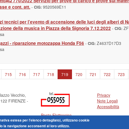
oAQ 770/2022 Servizio per prove di carico e prove sui material
se e cont. att.
-
9520569E11
CIG:
i tecnici per l’evento di accensione delle luci degli alberi di 
azione della musica in Piazza della Signoria 7.12.2022
-
ZF
CIG:
usa
agazzi - riparazione motozappa Honda F56
-
Z4637D17D3
CIG:
usa
715
716
717
718
719
720
721
722
723
lazzo Vecchio,
Privacy
50122 FIRENZE -
Note Legali
Accessibilità
Posta Elettronica
ormativa estesa per l'elenco dettagliato), utilizzano cookie
Certificata
do la navigazione acconsenti al loro utilizzo.