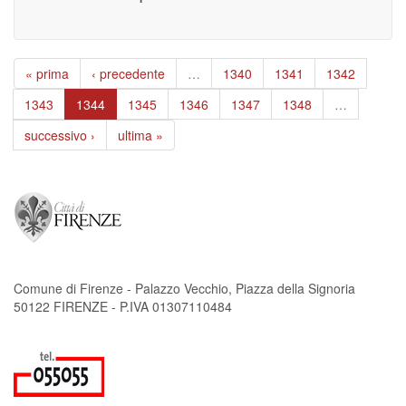
« prima
‹ precedente
…
1340
1341
1342
1343
1344
1345
1346
1347
1348
…
successivo ›
ultima »
Comune di Firenze - Palazzo Vecchio, Piazza della Signoria
50122 FIRENZE - P.IVA 01307110484