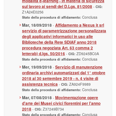
modalità e-learning - in materia di sicurezza
sul lavoro ai sendi del D.Lgs. 81/2008
-
CIG:
Z1A24E0256
Conclusa
Stato della procedura di affidamento:
Mar, 18/09/2018
Affidamento a Nexus it srl
-
servizio di parametrizzazione personalizzata
degli applicativi informatici in uso alle
Biblioteche della Rete SDIAF anno 2018
procedura negoziata Art. 63 comma 2
letterab) d.lgs. 50/2016
-
ZD9245BC0A
CIG:
Conclusa
Stato della procedura di affidamento:
Mer, 19/09/2018
Servizio di manutenzione
-
ordinaria archivi automatizzati dal 1° ottobre
2018 al 30 settembre 2019 - n. 4 visite di
assistenza tecnica
-
ZA924F9989
CIG:
Conclusa
Stato della procedura di affidamento:
Mar, 07/08/2018
Movimentazione opere
-
d'arte dei Musei civici fiorentini per l'anno
2018
-
Z37249B734
CIG:
Conclusa
Stato della procedura di affidamento: