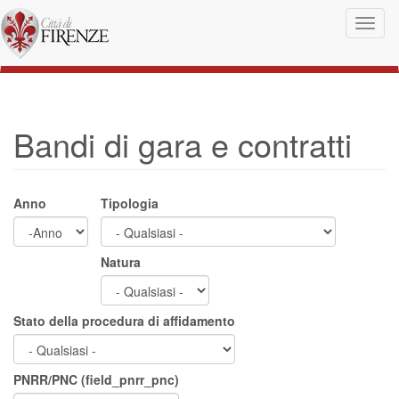
Salta al contenuto principale
Toggl
naviga
Bandi di gara e contratti
Anno
Tipologia
Anno
Anno
Natura
Stato della procedura di affidamento
PNRR/PNC (field_pnrr_pnc)