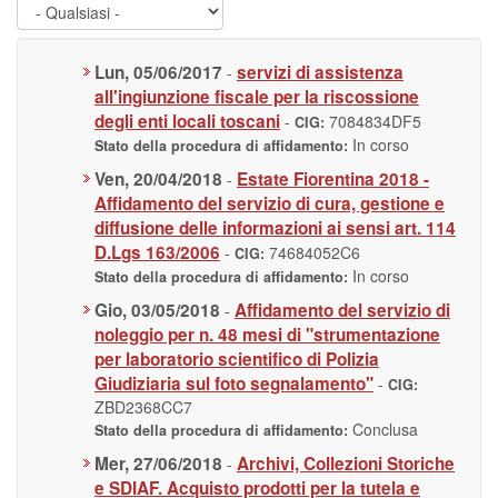
Lun, 05/06/2017
servizi di assistenza
-
all'ingiunzione fiscale per la riscossione
degli enti locali toscani
-
7084834DF5
CIG:
In corso
Stato della procedura di affidamento:
Ven, 20/04/2018
Estate Fiorentina 2018 -
-
Affidamento del servizio di cura, gestione e
diffusione delle informazioni ai sensi art. 114
D.Lgs 163/2006
-
74684052C6
CIG:
In corso
Stato della procedura di affidamento:
Gio, 03/05/2018
Affidamento del servizio di
-
noleggio per n. 48 mesi di "strumentazione
per laboratorio scientifico di Polizia
Giudiziaria sul foto segnalamento"
-
CIG:
ZBD2368CC7
Conclusa
Stato della procedura di affidamento:
Mer, 27/06/2018
Archivi, Collezioni Storiche
-
e SDIAF. Acquisto prodotti per la tutela e