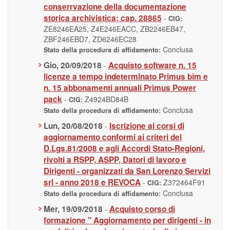
conserrvazione della documentazione
storica archivistica; cap. 28865
-
CIG:
ZE8246EA25, Z4E246EACC, ZB2246EB47,
ZBF246EBD7, ZD6246EC28
Conclusa
Stato della procedura di affidamento:
Gio, 20/09/2018
Acquisto software n. 15
-
licenze a tempo indeterminato Primus bim e
n. 15 abbonamenti annuali Primus Power
pack
-
Z4924BD84B
CIG:
Conclusa
Stato della procedura di affidamento:
Lun, 20/08/2018
Iscrizione ai corsi di
-
aggiornamento conformi ai criteri del
D.Lgs.81/2008 e agli Accordi Stato-Regioni,
rivolti a RSPP, ASPP, Datori di lavoro e
Dirigenti - organizzati da San Lorenzo Servizi
srl - anno 2018 e REVOCA
-
Z372464F91
CIG:
Conclusa
Stato della procedura di affidamento:
Mer, 19/09/2018
Acquisto corso di
-
formazione " Aggiornamento per dirigenti - in