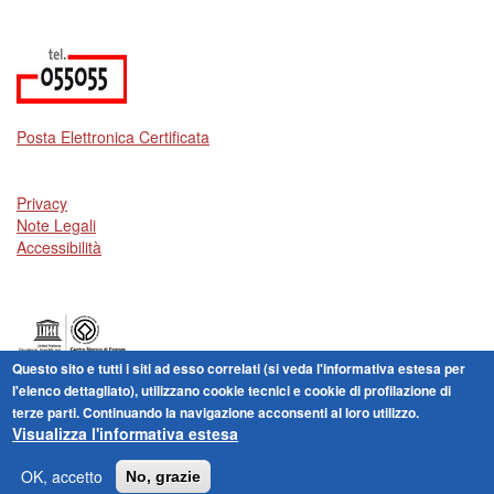
Posta Elettronica Certificata
Privacy
Note Legali
Accessibilità
Questo sito e tutti i siti ad esso correlati (si veda l'informativa estesa per
Centro storico di Firenze patrimonio dell'Umanità
l'elenco dettagliato), utilizzano cookie tecnici e cookie di profilazione di
terze parti. Continuando la navigazione acconsenti al loro utilizzo.
Visualizza l'informativa estesa
Amministrazione Trasparente
: I dati personali pubblicati
sono riutilizzabili solo alle condizioni previste dalla direttiva
OK, accetto
No, grazie
comunitaria 2003/98/CE e dal d.lgs. 36/2006