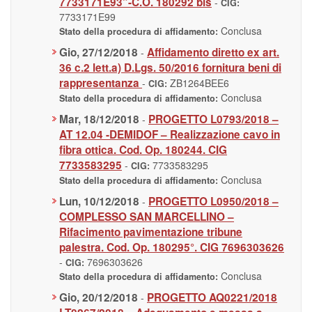
7733171E93”-C.O. 180292 bis
-
CIG:
7733171E99
Conclusa
Stato della procedura di affidamento:
Gio, 27/12/2018
Affidamento diretto ex art.
-
36 c.2 lett.a) D.Lgs. 50/2016 fornitura beni di
rappresentanza
-
ZB1264BEE6
CIG:
Conclusa
Stato della procedura di affidamento:
Mar, 18/12/2018
PROGETTO L0793/2018 –
-
AT 12.04 -DEMIDOF – Realizzazione cavo in
fibra ottica. Cod. Op. 180244. CIG
7733583295
-
7733583295
CIG:
Conclusa
Stato della procedura di affidamento:
Lun, 10/12/2018
PROGETTO L0950/2018 –
-
COMPLESSO SAN MARCELLINO –
Rifacimento pavimentazione tribune
palestra. Cod. Op. 180295°. CIG 7696303626
-
7696303626
CIG:
Conclusa
Stato della procedura di affidamento:
Gio, 20/12/2018
PROGETTO AQ0221/2018
-