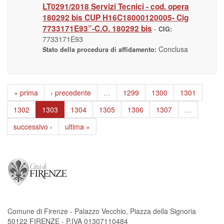
LT0291/2018 Servizi Tecnici - cod. opera
180292 bis CUP H16C18000120005- Cig
7733171E93”-C.O. 180292 bis
-
CIG:
7733171E93
Conclusa
Stato della procedura di affidamento:
« prima
‹ precedente
…
1299
1300
1301
1302
1303
1304
1305
1306
1307
…
successivo ›
ultima »
Comune di Firenze - Palazzo Vecchio, Piazza della Signoria
50122 FIRENZE - P.IVA 01307110484