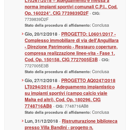
LT0267/2018 – Adeguamento e messa a
norma impianti sportivi comunali C.P.I.. Cod.
Op. 160224°. CIG 7739839D2F
-
CIG:
7739839D2F
Conclusa
Stato della procedura di affidamento:
Gio, 20/12/2018
PROGETTO: L0601/2017 -
-
Complesso immobiliare di via dell'Anguillara
- Direzione Patrimonio - Restauro coperture,
compresa realizzazione linee-vita - Fase 1.
Cod. Op. 150158. CIG 7727005E3B
-
CIG:
7727005E3B
Conclusa
Stato della procedura di affidamento:
Gio, 27/12/2018
PROGETTO AQ0247/2018
-
LT0294/2018 – Adeguamento impiantistico
su impianti sportivi (campo calcio viale
Malta ed altri). Cod. Op. 180296. CIG
7748716AB8
-
7748716AB8
CIG:
Conclusa
Stato della procedura di affidamento:
Lun, 31/12/2018
Ristrutturazione biblioteca
-
presso Villa Bandini - progetto n.