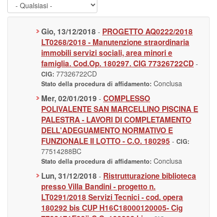
Gio, 13/12/2018
PROGETTO AQ0222/2018
-
LT0268/2018 - Manutenzione straordinaria
immobili servizi sociali, area minori e
famiglia. Cod.Op. 180297. CIG 77326722CD
-
77326722CD
CIG:
Conclusa
Stato della procedura di affidamento:
Mer, 02/01/2019
COMPLESSO
-
POLIVALENTE SAN MARCELLINO PISCINA E
PALESTRA - LAVORI DI COMPLETAMENTO
DELL'ADEGUAMENTO NORMATIVO E
FUNZIONALE II LOTTO - C.O. 180295
-
CIG:
77514288BC
Conclusa
Stato della procedura di affidamento:
Lun, 31/12/2018
Ristrutturazione biblioteca
-
presso Villa Bandini - progetto n.
LT0291/2018 Servizi Tecnici - cod. opera
180292 bis CUP H16C18000120005- Cig