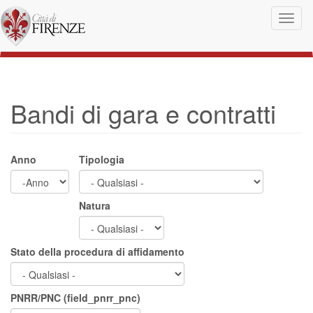
Salta al contenuto principale
Toggl
naviga
Bandi di gara e contratti
Anno
Tipologia
Anno
Anno
Natura
Stato della procedura di affidamento
PNRR/PNC (field_pnrr_pnc)