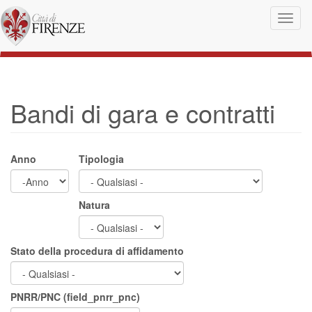
Salta al contenuto principale
Toggl
naviga
Bandi di gara e contratti
Anno
Tipologia
Anno
Anno
Natura
Stato della procedura di affidamento
PNRR/PNC (field_pnrr_pnc)