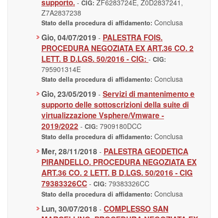
supporto.
-
ZF6283724E, Z0D2837241,
CIG:
Z7A2837238
Conclusa
Stato della procedura di affidamento:
Gio, 04/07/2019
PALESTRA FOIS.
-
PROCEDURA NEGOZIATA EX ART.36 CO. 2
LETT. B D.LGS. 50/2016 - CIG:
-
CIG:
795901314E
Conclusa
Stato della procedura di affidamento:
Gio, 23/05/2019
Servizi di mantenimento e
-
supporto delle sottoscrizioni della suite di
virtualizzazione Vsphere/Vmware -
2019/2022
-
7909180DCC
CIG:
Conclusa
Stato della procedura di affidamento:
Mer, 28/11/2018
PALESTRA GEODETICA
-
PIRANDELLO. PROCEDURA NEGOZIATA EX
ART.36 CO. 2 LETT. B D.LGS. 50/2016 - CIG
79383326CC
-
79383326CC
CIG:
Conclusa
Stato della procedura di affidamento:
Lun, 30/07/2018
COMPLESSO SAN
-