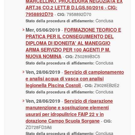
MARCELLINO. PROCEDURA NEGOZIATA EX
ART.36 CO.2 LETT.B D.LGS.50/2016 - CIG:
7958892D70
-
7958892D70
CIG:
Conclusa
Stato della procedura di affidamento:
Mer, 05/06/2019
FORMAZIONE TEORICO E
-
PRATICA PER IL CONSEGUIMENTO DEL
DIPLOMA DI IDONEITA' AL MANEGGIO
ARMA SERVIZIO PER 100 AGENTI P M.
NUOVA NOMINA
-
Z50289B3C5
CIG:
Conclusa
Stato della procedura di affidamento:
Ven, 28/06/2019
Servizio di campionamento
-
e analisi acqua di vasca con analisi
legionella Piscina Costoli
-
Z9028EB2E2
CIG:
Conclusa
Stato della procedura di affidamento:
Ven, 28/06/2019
Servizio di riparazione
-
manutenzione e sostituzione elementi
usurati per idropulitrice FAIP 22 v in
dotazione Campo Scuola Sorgane
-
CIG:
ZD728FD3A6
Conclusa
Stato della procedura di affidamento: