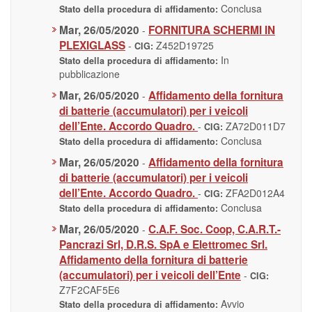
Conclusa
Stato della procedura di affidamento:
Mar, 26/05/2020
FORNITURA SCHERMI IN
-
PLEXIGLASS
-
Z452D19725
CIG:
In
Stato della procedura di affidamento:
pubblicazione
Mar, 26/05/2020
Affidamento della fornitura
-
di batterie (accumulatori) per i veicoli
dell’Ente. Accordo Quadro.
-
ZA72D011D7
CIG:
Conclusa
Stato della procedura di affidamento:
Mar, 26/05/2020
Affidamento della fornitura
-
di batterie (accumulatori) per i veicoli
dell’Ente. Accordo Quadro.
-
ZFA2D012A4
CIG:
Conclusa
Stato della procedura di affidamento:
Mar, 26/05/2020
C.A.F. Soc. Coop, C.A.R.T.-
-
Pancrazi Srl, D.R.S. SpA e Elettromec Srl.
Affidamento della fornitura di batterie
(accumulatori) per i veicoli dell’Ente
-
CIG:
Z7F2CAF5E6
Avvio
Stato della procedura di affidamento: