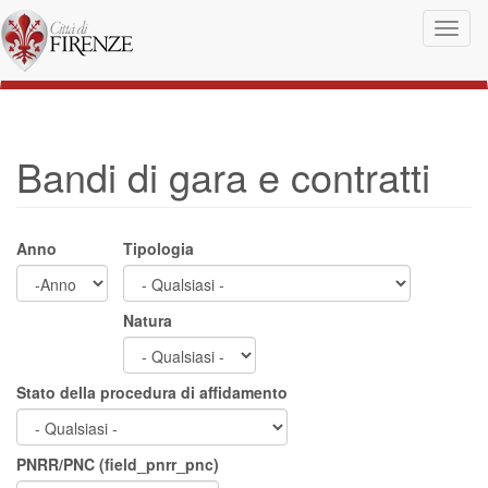
Salta al contenuto principale
Toggl
naviga
Bandi di gara e contratti
Anno
Tipologia
Anno
Anno
Natura
Stato della procedura di affidamento
PNRR/PNC (field_pnrr_pnc)