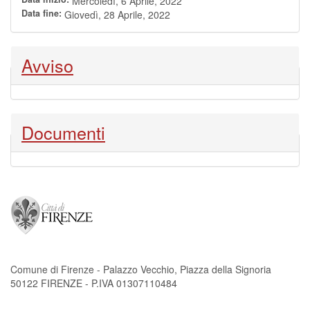
Mercoledì, 6 Aprile, 2022
Data fine:
Giovedì, 28 Aprile, 2022
Nascondi
Avviso
Nascondi
Documenti
Comune di Firenze - Palazzo Vecchio, Piazza della Signoria
50122 FIRENZE - P.IVA 01307110484