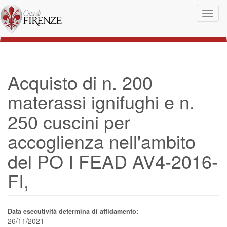
Salta al contenuto principale
Toggl
naviga
Acquisto di n. 200
materassi ignifughi e n.
250 cuscini per
accoglienza nell'ambito
del PO I FEAD AV4-2016-
FI,
Data esecutività determina di affidamento:
26/11/2021