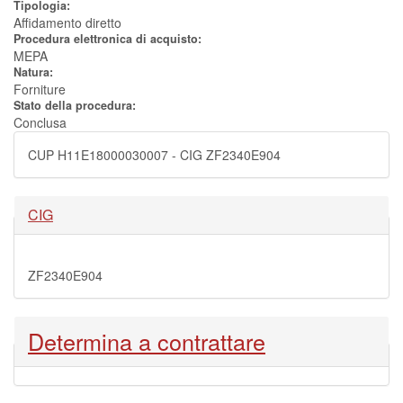
Tipologia:
Affidamento diretto
Procedura elettronica di acquisto:
MEPA
Natura:
Forniture
Stato della procedura:
Conclusa
CUP H11E18000030007 - CIG ZF2340E904
Nascondi
CIG
ZF2340E904
Nascondi
Determina a contrattare