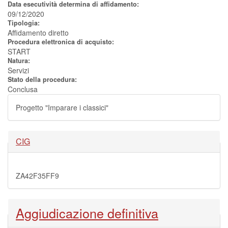
Data esecutività determina di affidamento:
09/12/2020
Tipologia:
Affidamento diretto
Procedura elettronica di acquisto:
START
Natura:
Servizi
Stato della procedura:
Conclusa
Progetto "Imparare i classici"
Nascondi
CIG
ZA42F35FF9
Nascondi
Aggiudicazione definitiva