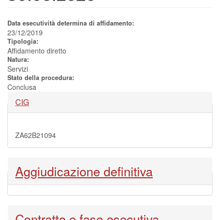
Data esecutività determina di affidamento:
23/12/2019
Tipologia:
Affidamento diretto
Natura:
Servizi
Stato della procedura:
Conclusa
Nascondi
CIG
ZA62B21094
Nascondi
Aggiudicazione definitiva
Nascondi
Contratto e fase esecutiva