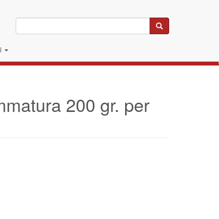
Cerca
li
ammatura 200 gr. per