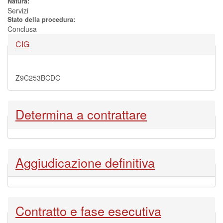
Natura:
Servizi
Stato della procedura:
Conclusa
Nascondi
CIG
Z9C253BCDC
Nascondi
Determina a contrattare
Nascondi
Aggiudicazione definitiva
Nascondi
Contratto e fase esecutiva