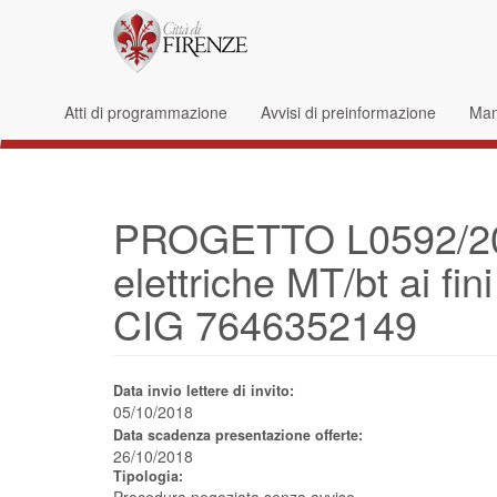
Salta al contenuto principale
Form di ricerca
Atti di programmazione
Avvisi di preinformazione
Mani
PROGETTO L0592/201
elettriche MT/bt ai fin
CIG 7646352149
Data invio lettere di invito:
05/10/2018
Data scadenza presentazione offerte:
26/10/2018
Tipologia: