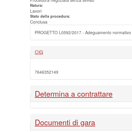
Procedura negoziata senza avviso
Natura:
Lavori
Stato della procedura:
Conclusa
PROGETTO L0592/2017 - Adeguamento normativo delle 
Nascondi
CIG
7646352149
Nascondi
Determina a contrattare
Nascondi
Documenti di gara