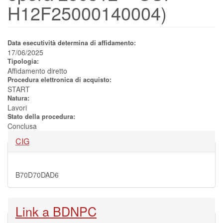
H12F25000140004)
Data esecutività determina di affidamento:
17/06/2025
Tipologia:
Affidamento diretto
Procedura elettronica di acquisto:
START
Natura:
Lavori
Stato della procedura:
Conclusa
Nascondi
CIG
B70D70DAD6
Nascondi
Link a BDNPC