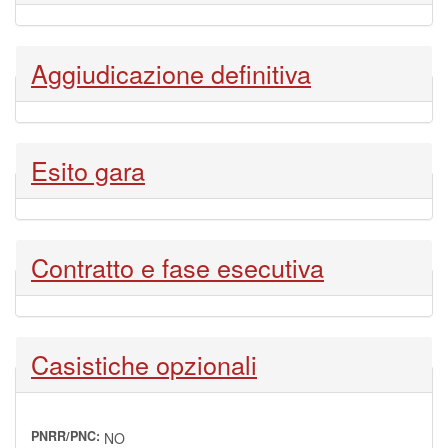
Nascondi
Aggiudicazione definitiva
Nascondi
Esito gara
Nascondi
Contratto e fase esecutiva
Nascondi
Casistiche opzionali
PNRR/PNC:
NO