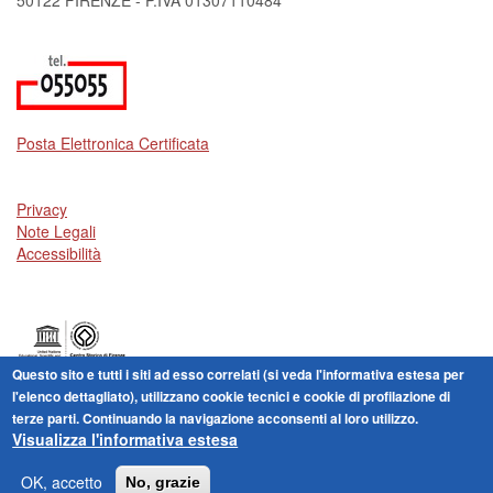
50122 FIRENZE - P.IVA 01307110484
Posta Elettronica Certificata
Privacy
Note Legali
Accessibilità
Questo sito e tutti i siti ad esso correlati (si veda l'informativa estesa per
Centro storico di Firenze patrimonio dell'Umanità
l'elenco dettagliato), utilizzano cookie tecnici e cookie di profilazione di
terze parti. Continuando la navigazione acconsenti al loro utilizzo.
Visualizza l'informativa estesa
Amministrazione Trasparente
: I dati personali pubblicati
sono riutilizzabili solo alle condizioni previste dalla direttiva
OK, accetto
No, grazie
comunitaria 2003/98/CE e dal d.lgs. 36/2006