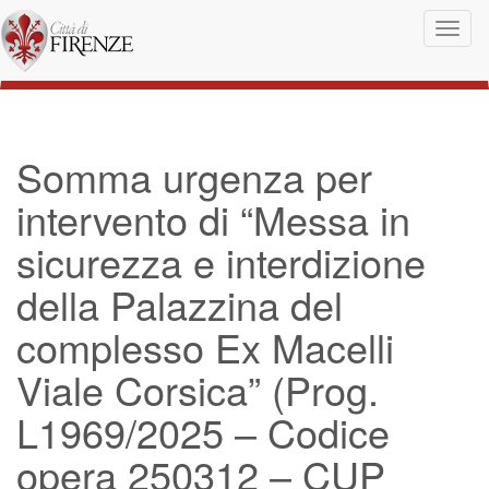
Salta al contenuto principale
Toggl
naviga
Somma urgenza per
intervento di “Messa in
sicurezza e interdizione
della Palazzina del
complesso Ex Macelli
Viale Corsica” (Prog.
L1969/2025 – Codice
opera 250312 – CUP