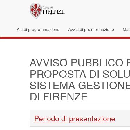
Salta al contenuto principale
Form di ricerca
Atti di programmazione
Avvisi di preinformazione
Mani
AVVISO PUBBLICO 
PROPOSTA DI SOLU
SISTEMA GESTION
DI FIRENZE
Nascondi
Periodo di presentazione